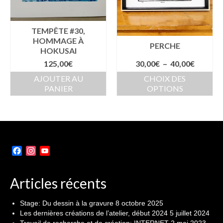
TEMPÊTE #30,
HOMMAGE À
PERCHE
HOKUSAI
Plage
125,00
€
30,00
€
–
40,00
€
de
AJOUTER AU
CHOIX DES
prix :
PANIER
OPTIONS
30,00€
Ce
à
produit
40,00€
a
plusieurs
variations.
Les
Facebook
Instagram
YouTube
options
Channel
peuvent
Articles récents
être
choisies
sur
Stage: Du dessin à la gravure
8 octobre 2025
la
Les dernières créations de l’atelier, début 2024
5 juillet 2024
page