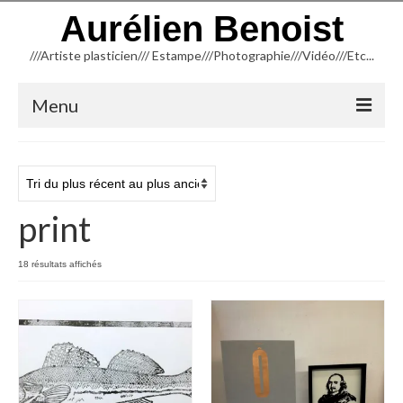
Aurélien Benoist
///Artiste plasticien/// Estampe///Photographie///Vidéo///Etc...
Menu
ACCUEIL
NEWSLETTER
print
BLOG
INFORMATIONS
Trié
18 résultats affichés
du
CREATION
plus
récent
TYPOGRAPHIE
au
plus
ancien
TAILLE D’ÉPARGNE (Linogravure)