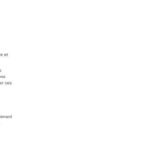
e et
s
ons
er ces
tenant
z