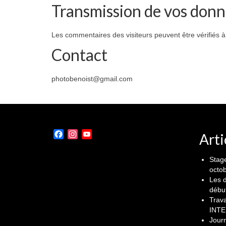
Transmission de vos donn
Les commentaires des visiteurs peuvent être vérifiés à
Contact
photobenoist@gmail.com
Facebook
Instagram
YouTube
Arti
Channel
Stage
octo
Les d
débu
Trava
INT
Jour