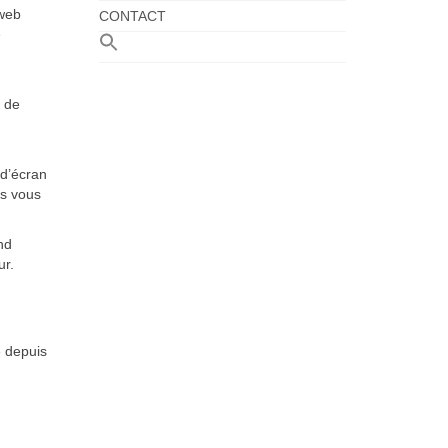
 web
CONTACT
e
e de
 d’écran
us vous
nd
ur.
é depuis