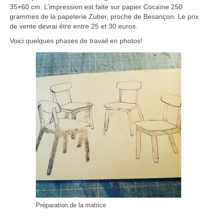
TAILLE DOUCE
35×60 cm. L’impression est faite sur papier Cocaïne 250
grammes de la papeterie Zuber, proche de Besançon. Le prix
MICRO-ÉDITION
de vente devrai être entre 25 et 30 euros.
Voici quelques phases de travail en photos!
PHOTOGRAPHIE
Les Mains Noires (galerie)
Les Mains Noires (galerie)
MON COMPTE
VALIDATION DE LA COMMANDE
PANIER
CONTACT
Préparation de la matrice