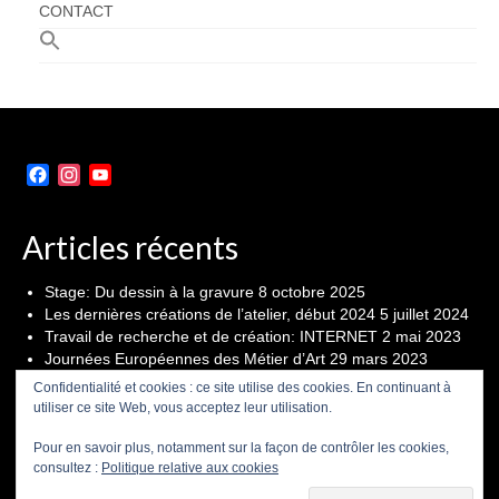
CONTACT
Facebook
Instagram
YouTube
Channel
Articles récents
Stage: Du dessin à la gravure
8 octobre 2025
Les dernières créations de l’atelier, début 2024
5 juillet 2024
Travail de recherche et de création: INTERNET
2 mai 2023
Journées Européennes des Métier d’Art
29 mars 2023
Seconde édition du festival « D’Encre et de Papier » du 21
Confidentialité et cookies : ce site utilise des cookies. En continuant à
au 23 octobre
19 octobre 2022
utiliser ce site Web, vous acceptez leur utilisation.
Pour en savoir plus, notamment sur la façon de contrôler les cookies,
CGU
POLITIQUE DE CONFIDENTIALITÉ
consultez :
Politique relative aux cookies
© 2026 Aurélien Benoist, le site est soumis au droit d'auteur, aucune utilisation sans