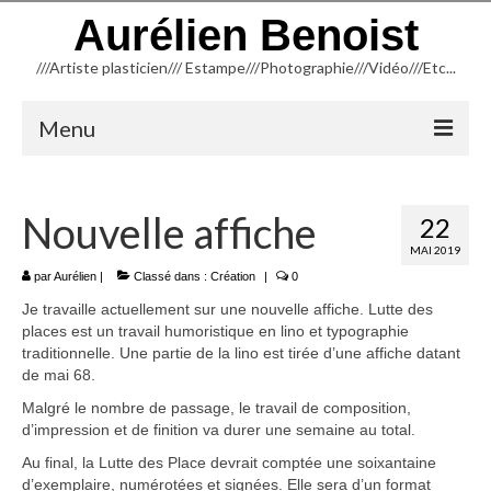
Aurélien Benoist
///Artiste plasticien/// Estampe///Photographie///Vidéo///Etc...
Menu
ACCUEIL
Nouvelle affiche
22
NEWSLETTER
MAI 2019
BLOG
par
Aurélien
|
Classé dans :
Création
|
0
Je travaille actuellement sur une nouvelle affiche. Lutte des
INFORMATIONS
places est un travail humoristique en lino et typographie
traditionnelle. Une partie de la lino est tirée d’une affiche datant
CREATION
de mai 68.
Malgré le nombre de passage, le travail de composition,
TYPOGRAPHIE
d’impression et de finition va durer une semaine au total.
TAILLE D’ÉPARGNE (Linogravure)
Au final, la Lutte des Place devrait comptée une soixantaine
d’exemplaire, numérotées et signées. Elle sera d’un format