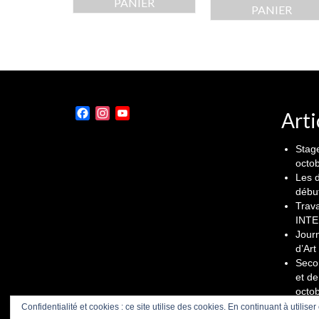
PANIER
PANIER
Facebook
Instagram
YouTube
Arti
Channel
Stage
octo
Les d
débu
Trava
INT
Jour
d’Art
Secon
et de
octo
Confidentialité et cookies : ce site utilise des cookies. En continuant à utiliser