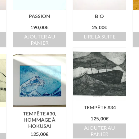
PASSION
BIO
190,00
€
25,00
€
AJOUTER AU
LIRE LA SUITE
PANIER
TEMPÊTE #34
TEMPÊTE #30,
125,00
€
HOMMAGE À
HOKUSAI
AJOUTER AU
125,00
€
PANIER