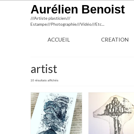
Aurélien Benoist
///Artiste plasticien///
Estampe///Photographie///Vidéo///Etc...
ACCUEIL
CREATION
artist
Trié
10 résultats affichés
du
plus
récent
au
plus
ancien