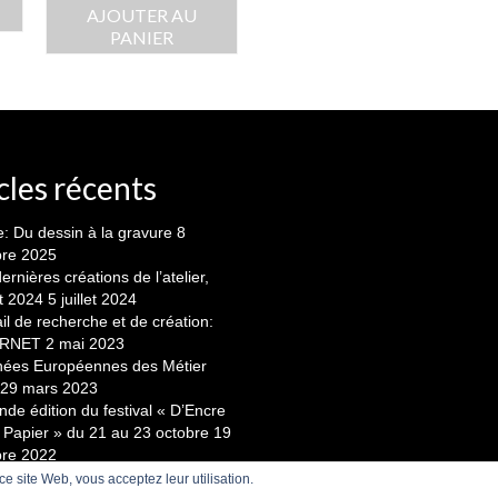
AJOUTER AU
PANIER
cles récents
: Du dessin à la gravure
8
bre 2025
ernières créations de l’atelier,
t 2024
5 juillet 2024
il de recherche et de création:
ERNET
2 mai 2023
nées Européennes des Métier
29 mars 2023
de édition du festival « D’Encre
 Papier » du 21 au 23 octobre
19
bre 2022
 ce site Web, vous acceptez leur utilisation.