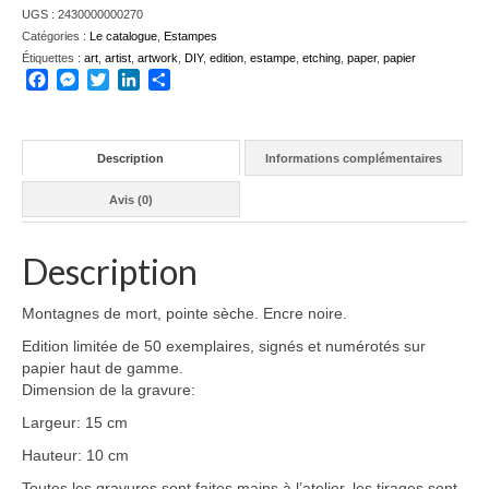
UGS :
2430000000270
Catégories :
Le catalogue
,
Estampes
Étiquettes :
art
,
artist
,
artwork
,
DIY
,
edition
,
estampe
,
etching
,
paper
,
papier
Facebook
Messenger
Twitter
LinkedIn
Partager
Description
Informations complémentaires
Avis (0)
Description
Montagnes de mort, pointe sèche. Encre noire.
Edition limitée de 50 exemplaires, signés et numérotés sur
papier haut de gamme.
Dimension de la gravure:
Largeur: 15 cm
Hauteur: 10 cm
Toutes les gravures sont faites mains à l’atelier, les tirages sont