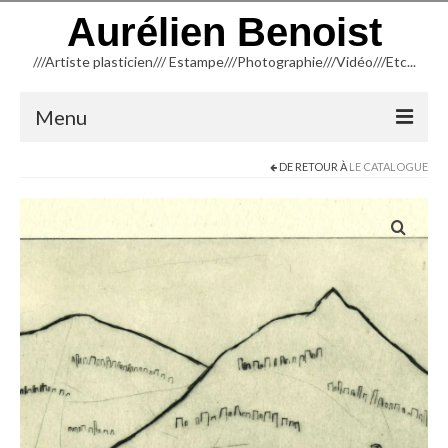
Aurélien Benoist
///Artiste plasticien/// Estampe///Photographie///Vidéo///Etc...
Menu
DE RETOUR À
LE CATALOGUE
ACCUEIL
NEWSLETTER
BLOG
INFORMATIONS
CREATION
TYPOGRAPHIE
TAILLE D’ÉPARGNE (Linogravure)