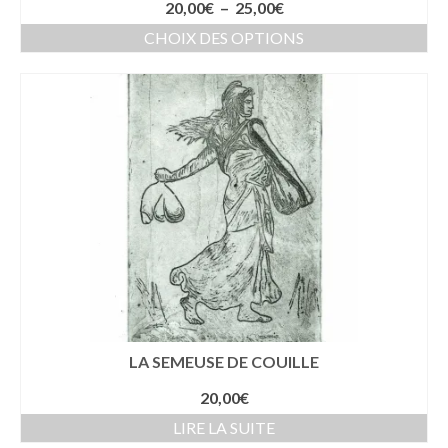
Plage
20,00
€
–
25,00
€
de
CHOIX DES OPTIONS
prix :
Ce
20,00€
produit
à
a
25,00€
plusieurs
variations.
Les
options
peuvent
être
choisies
sur
la
page
du
produit
LA SEMEUSE DE COUILLE
20,00
€
LIRE LA SUITE