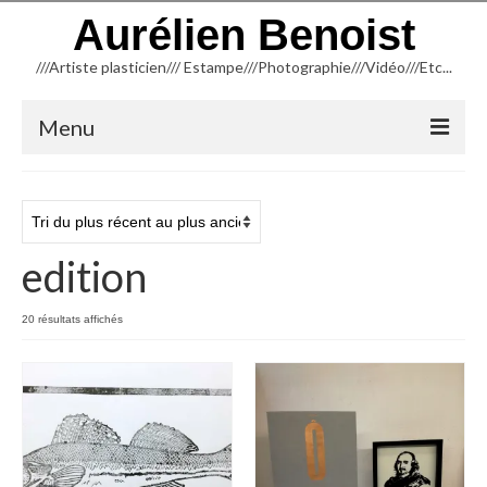
Aurélien Benoist
///Artiste plasticien/// Estampe///Photographie///Vidéo///Etc...
Menu
ACCUEIL
NEWSLETTER
edition
BLOG
INFORMATIONS
Trié
20 résultats affichés
du
CREATION
plus
récent
TYPOGRAPHIE
au
plus
ancien
TAILLE D’ÉPARGNE (Linogravure)