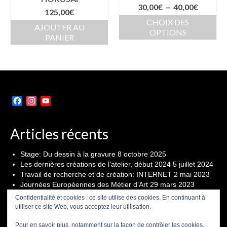
Plage
30,00
€
–
40,00
€
125,00
€
de
CHOIX DES
prix :
AJOUTER AU
OPTIONS
30,00€
PANIER
Ce
à
produit
40,00€
a
plusieurs
variations.
Les
Facebook
Instagram
YouTube
options
Channel
peuvent
être
Articles récents
choisies
sur
Stage: Du dessin à la gravure
8 octobre 2025
la
Les dernières créations de l’atelier, début 2024
5 juillet 2024
page
Travail de recherche et de création: INTERNET
2 mai 2023
du
Journées Européennes des Métier d’Art
29 mars 2023
produit
Seconde édition du festival « D’Encre et de Papier » du 21
Confidentialité et cookies : ce site utilise des cookies. En continuant à
au 23 octobre
19 octobre 2022
utiliser ce site Web, vous acceptez leur utilisation.
Pour en savoir plus, notamment sur la façon de contrôler les cookies,