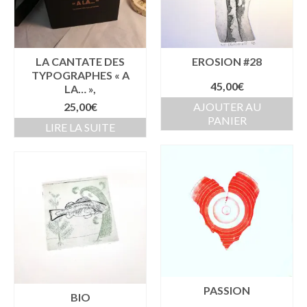
peuvent
être
choisies
sur
la
LA CANTATE DES
EROSION #28
page
TYPOGRAPHES « A
45,00
€
du
LA… »,
produit
25,00
€
AJOUTER AU
PANIER
LIRE LA SUITE
PASSION
BIO