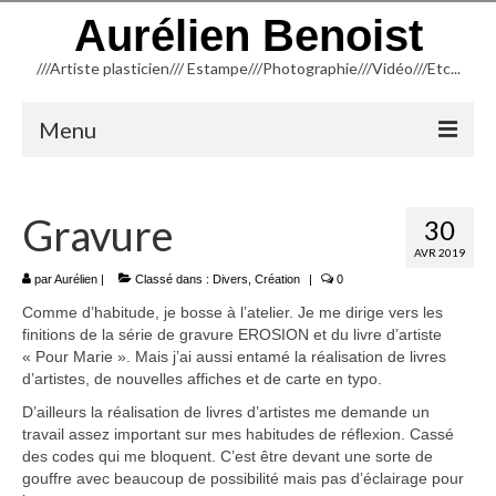
Aurélien Benoist
///Artiste plasticien/// Estampe///Photographie///Vidéo///Etc...
Menu
ACCUEIL
Gravure
30
NEWSLETTER
AVR 2019
BLOG
par
Aurélien
|
Classé dans :
Divers
,
Création
|
0
Comme d’habitude, je bosse à l’atelier. Je me dirige vers les
INFORMATIONS
finitions de la série de gravure EROSION et du livre d’artiste
« Pour Marie ». Mais j’ai aussi entamé la réalisation de livres
CREATION
d’artistes, de nouvelles affiches et de carte en typo.
D’ailleurs la réalisation de livres d’artistes me demande un
TYPOGRAPHIE
travail assez important sur mes habitudes de réflexion. Cassé
des codes qui me bloquent. C’est être devant une sorte de
TAILLE D’ÉPARGNE (Linogravure)
gouffre avec beaucoup de possibilité mais pas d’éclairage pour