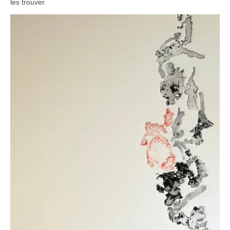
les trouver.
TAILLE DOUCE
MICRO-ÉDITION
PHOTOGRAPHIE
Les Mains Noires (galerie)
Les Mains Noires (galerie)
MON COMPTE
VALIDATION DE LA COMMANDE
PANIER
CONTACT