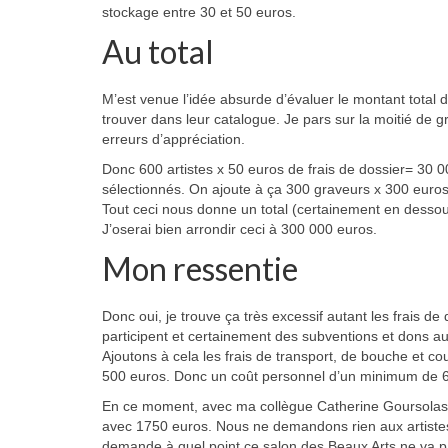
stockage entre 30 et 50 euros.
Au total
M’est venue l’idée absurde d’évaluer le montant total de 
trouver dans leur catalogue. Je pars sur la moitié de g
erreurs d’appréciation.
Donc 600 artistes x 50 euros de frais de dossier= 30 00
sélectionnés. On ajoute à ça 300 graveurs x 300 euros
Tout ceci nous donne un total (certainement en dessou
J’oserai bien arrondir ceci à 300 000 euros.
Mon ressentie
Donc oui, je trouve ça très excessif autant les frais de
participent et certainement des subventions et dons au v
Ajoutons à cela les frais de transport, de bouche et co
500 euros. Donc un coût personnel d’un minimum de 
En ce moment, avec ma collègue Catherine Goursolas, n
avec 1750 euros. Nous ne demandons rien aux artistes
demande à quel point ce salon des Beaux Arts ne va pa