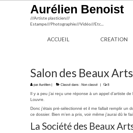
Aurélien Benoist
///Artiste plasticien///
Estampe///Photographie///Vidéo///Etc...
ACCUEIL
CREATION
Salon des Beaux Arts
par
Aurélien
|
Classé dans :
Non classé
|
8
Il y a peu j’ai reçu une réponse à un appel d’artiste d
Louvre.
Donc j’étais pré-sélectionné et il me fallait remplir un
ce dossier. Bien m’en a pris, voir même j’aurai dû le fa
La Société des Beaux Art