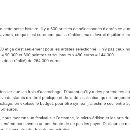
cette petite histoire. Il y a 600 artistes de sélectionnés d’après ce que 
raveurs, ce qui n’est surement pas la réalités, mais devrait équilibrer m
0 et ça c’est seulement pour les artistes sélectionné, il n’y pas ceux n
 = 90 000 et 300 peintres et sculpteurs x 480 euros = 144 000
s de la réalité) de 264 000 euros.
 dossier que les frais d’accrochage. D’autant qu’il y a des partenaires qu
u du statuts d’intérêt publique et de la défiscalisation qu’elle engendr
uchage, on explose le budget, pour être sympa, j’ai estimé ceci entre 3
650 euros.
ous montons un festival sur l’estampe, la micro-édition et les arts du
, même nous avons un peu honte de ne pas les payer. D’ailleurs je m
s à l’encontre du droit de monstration.