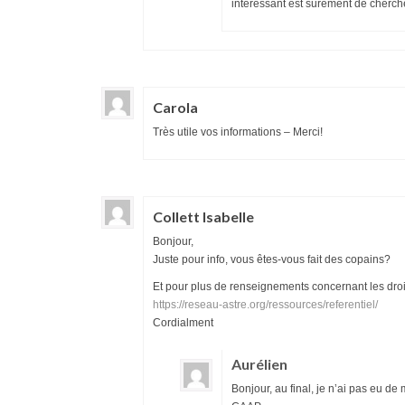
intéressant est surement de cherche
Carola
Très utile vos informations – Merci!
Collett Isabelle
Bonjour,
Juste pour info, vous êtes-vous fait des copains?
Et pour plus de renseignements concernant les droits
https://reseau-astre.org/ressources/referentiel/
Cordialment
Aurélien
Bonjour, au final, je n’ai pas eu de