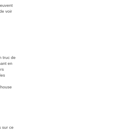
peuvent
de voir
n truc de
nant en
urs
des
ulhouse
s sur ce