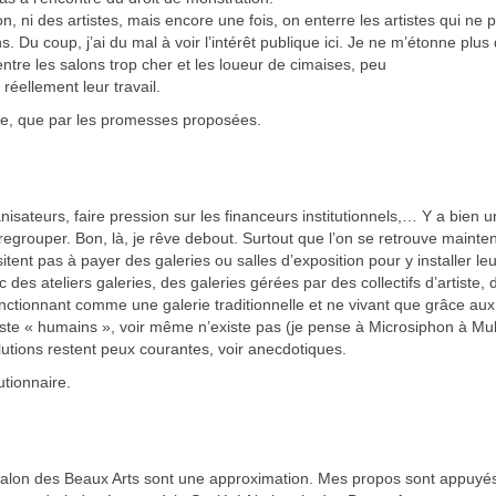
n, ni des artistes, mais encore une fois, on enterre les artistes qui ne 
 Du coup, j’ai du mal à voir l’intérêt publique ici. Je ne m’étonne plus 
 entre les salons trop cher et les loueur de cimaises, peu
réellement leur travail.
fre, que par les promesses proposées.
nisateurs, faire pression sur les financeurs institutionnels,… Y a bien u
e regrouper. Bon, là, je rêve debout. Surtout que l’on se retrouve mainte
tent pas à payer des galeries ou salles d’exposition pour y installer le
 des ateliers galeries, des galeries gérées par des collectifs d’artiste, 
ctionnant comme une galerie traditionnelle et ne vivant que grâce aux
s reste « humains », voir même n’existe pas (je pense à Microsiphon à M
utions restent peux courantes, voir anecdotiques.
utionnaire.
es Salon des Beaux Arts sont une approximation. Mes propos sont appuyé