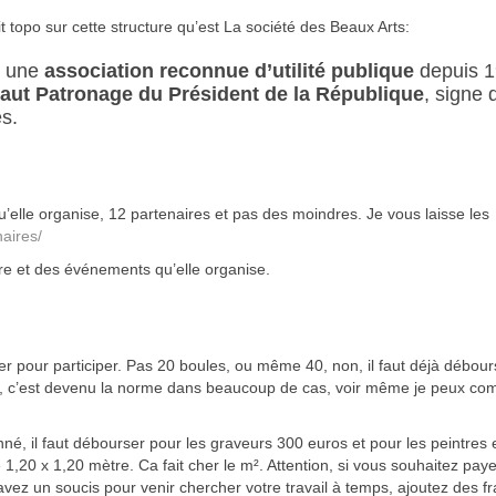
it topo sur cette structure qu’est La société des Beaux Arts:
t une
association reconnue d’utilité publique
depuis 
aut Patronage du Président de la République
, signe 
s.
qu’elle organise, 12 partenaires et pas des moindres. Je vous laisse les
aires/
ure et des événements qu’elle organise.
ayer pour participer. Pas 20 boules, ou même 40, non, il faut déjà débou
in, c’est devenu la norme dans beaucoup de cas, voir même je peux co
nné, il faut débourser pour les graveurs 300 euros et pour les peintres 
1,20 x 1,20 mètre. Ca fait cher le m². Attention, si vous souhaitez paye
 avez un soucis pour venir chercher votre travail à temps, ajoutez des fr