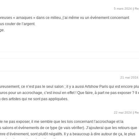
5 mars 2024
|
Re
mbreuses « arnaques » dans ce milieu, j’ai même vu un événement concernant
us couter de l’argent.
ge.
21 mai 2024
eusement, ce n’est pas le seul salon ; il y a aussi Artshow Paris qui est encore pl
os pour un accrochage, c’est inouï en effet ! Que faire, à part ne pas exposer ? Il 
 des artistes qui ne sont pas appliquées.
22 mai 2024
|
Re
 de ne pas exposer, il me semble que les lois concernant l’accrochage et la
salons et événements de ce type (je vais vérifier). J’ajouterai que les retours que
enre d’événement, sont plutôt négatifs. Il y a beaucoup à dire autour de ça, le plus