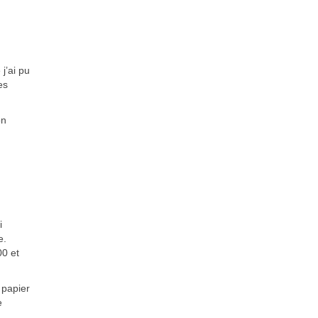
j’ai pu
es
on
i
e.
00 et
 papier
e