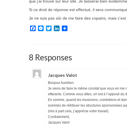
que j’ai trouvé sur leur site. Je laisserai bien évidem
Si ce droit de réponse est effectué, il sera communiqu
Je ne suis pas sûr de me faire des copains, mais c’est
Facebook
Messenger
Twitter
LinkedIn
Partager
8 Responses
Jacques Valot
Bonjour Aurélien.
Je viens de faire le même constat que vous en me r
effarants. Comme vous dites, on est à l’opposé du dr
En somme, quand les musiciens, comédiens et danseur
sommés de rétribuer les structures sponsorisées pa
(mis à part cela, j’apprécie votre travail).
Cordialement,
Jacques Valot