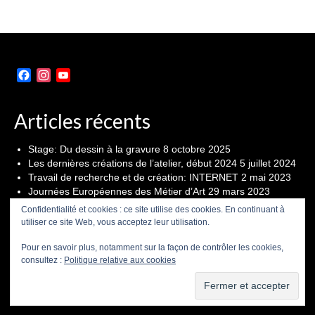
Facebook
Instagram
YouTube
Channel
Articles récents
Stage: Du dessin à la gravure
8 octobre 2025
Les dernières créations de l’atelier, début 2024
5 juillet 2024
Travail de recherche et de création: INTERNET
2 mai 2023
Journées Européennes des Métier d’Art
29 mars 2023
Seconde édition du festival « D’Encre et de Papier » du 21
Confidentialité et cookies : ce site utilise des cookies. En continuant à
au 23 octobre
19 octobre 2022
utiliser ce site Web, vous acceptez leur utilisation.
Pour en savoir plus, notamment sur la façon de contrôler les cookies,
CGU
POLITIQUE DE CONFIDENTIALITÉ
consultez :
Politique relative aux cookies
© 2026 Aurélien Benoist, le site est soumis au droit d'auteur, aucune utilisation sans
autorisation.