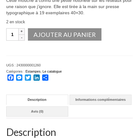
Cette mouche a connu une petite notoriété sur les réseaux pour
une raison que j’ignore. Elle est tirée à la main sur presse
typographique à 19 exemplaires 40×30.
2 en stock
quantité
AJOUTER AU PANIER
de
Sacre
pour
une
mouche
UGS :
2430000001260
Catégories :
Estampes
,
Le catalogue
Facebook
Messenger
Twitter
LinkedIn
Partager
Description
Informations complémentaires
Avis (0)
Description