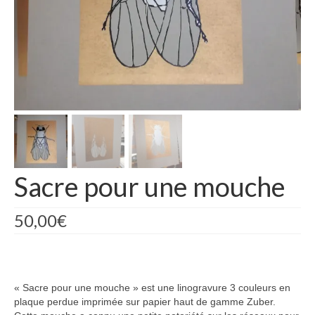
TAILLE DOUCE
MICRO-ÉDITION
PHOTOGRAPHIE
Les Mains Noires (galerie)
Les Mains Noires (galerie)
MON COMPTE
Sacre pour une mouche
VALIDATION DE LA COMMANDE
PANIER
50,00
€
CONTACT
« Sacre pour une mouche » est une linogravure 3 couleurs en
plaque perdue imprimée sur papier haut de gamme Zuber.