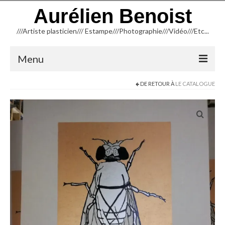
Aurélien Benoist
///Artiste plasticien/// Estampe///Photographie///Vidéo///Etc...
Menu
DE RETOUR À
LE CATALOGUE
ACCUEIL
NEWSLETTER
BLOG
INFORMATIONS
CREATION
TYPOGRAPHIE
TAILLE D’ÉPARGNE (Linogravure)