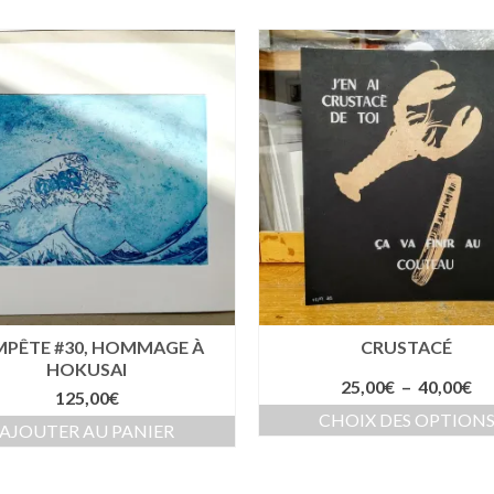
MPÊTE #30, HOMMAGE À
CRUSTACÉ
HOKUSAI
Pl
25,00
€
–
40,00
€
125,00
€
de
CHOIX DES OPTION
pri
AJOUTER AU PANIER
Ce
25
produit
à
a