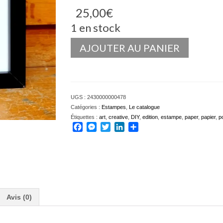
25,00
€
1 en stock
quantité
AJOUTER AU PANIER
de
Perche
UGS :
2430000000478
Catégories :
Estampes
,
Le catalogue
Étiquettes :
art
,
creative
,
DIY
,
edition
,
estampe
,
paper
,
papier
,
p
Facebook
Messenger
Twitter
LinkedIn
Partager
Avis (0)