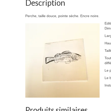
Description
Perche, taille douce, pointe sèche. Encre noire.
Edit
Dim
Lar
Hau
Tail
Tout
diff
Le p
Le b
Ins
Produits similaires