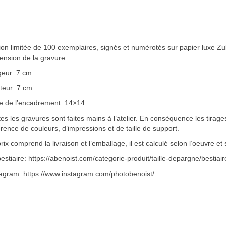
ion limitée de 100 exemplaires, signés et numérotés sur papier luxe Zu
ension de la gravure:
geur: 7 cm
teur: 7 cm
le de l’encadrement: 14×14
es les gravures sont faites mains à l’atelier. En conséquence les tirag
érence de couleurs, d’impressions et de taille de support.
rix comprend la livraison et l’emballage, il est calculé selon l’oeuvre et s
estiaire: https://abenoist.com/categorie-produit/taille-depargne/bestiair
tagram: https://www.instagram.com/photobenoist/