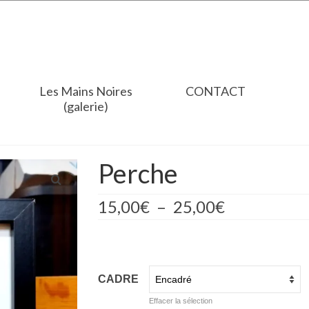
Les Mains Noires
CONTACT
(galerie)
Perche
Plage
15,00
€
–
25,00
€
de
prix :
15,00€
à
25,00€
CADRE
Effacer la sélection