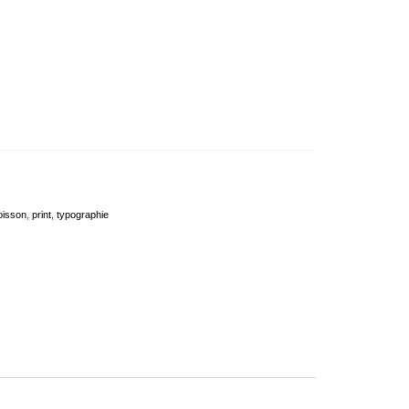
oisson
,
print
,
typographie