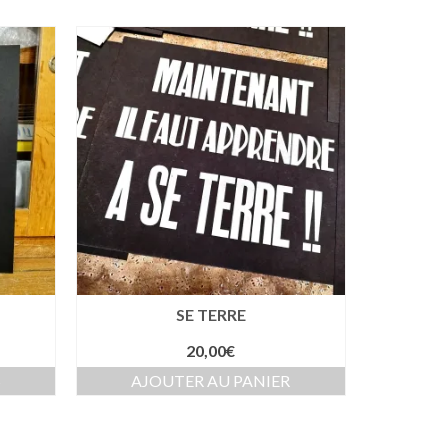
SE TERRE
age
20,00
€
S
AJOUTER AU PANIER
x :
,00€