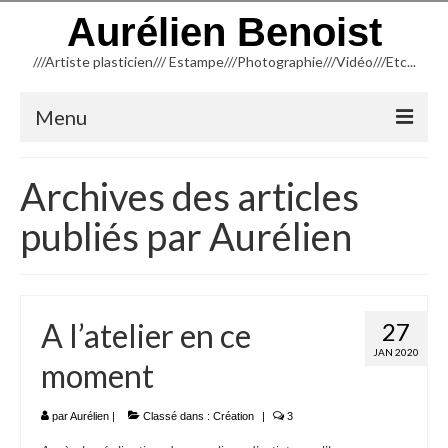
Aurélien Benoist
///Artiste plasticien/// Estampe///Photographie///Vidéo///Etc...
Menu
ACCUEIL
Archives des articles
NEWSLETTER
publiés par Aurélien
BLOG
INFORMATIONS
A l’atelier en ce
27
CREATION
JAN 2020
moment
TYPOGRAPHIE
TAILLE D’ÉPARGNE (Linogravure)
par
Aurélien
|
Classé dans :
Création
|
3