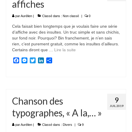
affiches
par
Aurélien
|
Classé dans :
Non classé
|
0
Cela faisait bien longtemps que je voulais faire une série
d’affiche avec des insultes. Un truc simple et sans chichis,
sur fond noir. Pourquoi? Bin franchement, je n’en sais
rien, c’est purement gratuit, comme les insultes d’ailleurs.
Certains diront que …
Lire la suite­­
Facebook
Messenger
Twitter
LinkedIn
Partager
Chanson des
9
JUIL 2019
typographes, « A la,… »
par
Aurélien
|
Classé dans :
Divers
|
9