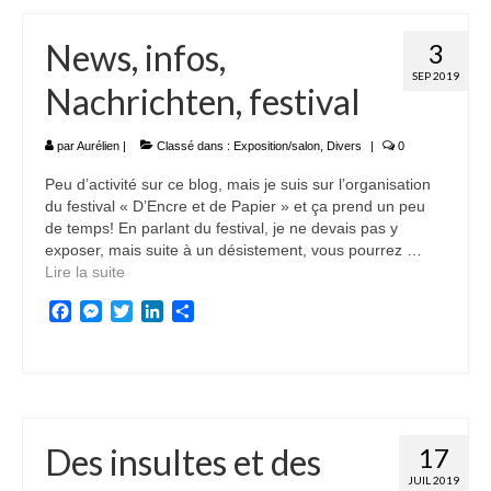
News, infos,
3
SEP 2019
Nachrichten, festival
par
Aurélien
|
Classé dans :
Exposition/salon
,
Divers
|
0
Peu d’activité sur ce blog, mais je suis sur l’organisation
du festival « D’Encre et de Papier » et ça prend un peu
de temps! En parlant du festival, je ne devais pas y
exposer, mais suite à un désistement, vous pourrez …
Lire la suite­­
Facebook
Messenger
Twitter
LinkedIn
Partager
Des insultes et des
17
JUIL 2019