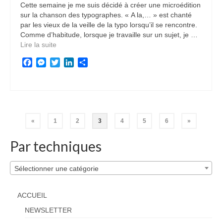
Cette semaine je me suis décidé à créer une microédition
sur la chanson des typographes. « A la,… » est chanté
par les vieux de la veille de la typo lorsqu’il se rencontre.
Comme d’habitude, lorsque je travaille sur un sujet, je …
Lire la suite­­
Facebook
Messenger
Twitter
LinkedIn
Partager
Pagination
«
1
2
3
4
5
6
»
des
Par techniques
publications
Sélectionner une catégorie
ACCUEIL
NEWSLETTER