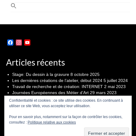
Facebook
Instagram
YouTube
Channel
Articles récents
Stage: Du dessin à la gravure
8 octobre 2025
Les dernières créations de l’atelier, début 2024
5 juillet 2024
Travail de recherche et de création: INTERNET
2 mai 2023
Journées Européennes des Métier d’Art
29 mars 2023
Seconde édition du festival « D’Encre et de Papier » du 21
Confidentialité et cookies : ce site utilise des cookies. En continuant à
au 23 octobre
19 octobre 2022
utiliser ce site Web, vous acceptez leur utilisation.
Pour en savoir plus, notamment sur la façon de contrôler les cookies,
CGU
POLITIQUE DE CONFIDENTIALITÉ
consultez :
Politique relative aux cookies
© 2026 Aurélien Benoist, le site est soumis au droit d'auteur, aucune utilisation sans
autorisation.