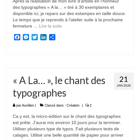
Après la réalisation de mon livre d’artiste en l’honneur
TAILLE DOUCE
des typographes « A la… » tiré à 30 exemplaires et
disponible ici, je repars sur des estampes en taille douce.
MICRO-ÉDITION
Le temps que je reprends à l’atelier suite à la prochaine
fermeture …
Lire la suite­­
PHOTOGRAPHIE
Facebook
Messenger
Twitter
LinkedIn
Partager
Les Mains Noires (galerie)
Les Mains Noires (galerie)
MON COMPTE
« A La… », le chant des
21
VALIDATION DE LA COMMANDE
JAN 2020
typographes
PANIER
CONTACT
par
Aurélien
|
Classé dans :
Création
|
2
Ca y est, la micro-édition sur le chant des typographes
est prête. J’aurai mis environ 10 jours pour la terminer.
Utiliser plusieurs type de typos. Fait plusieurs tests de
calages. Utilisé une belle quantité de papier pour arriver