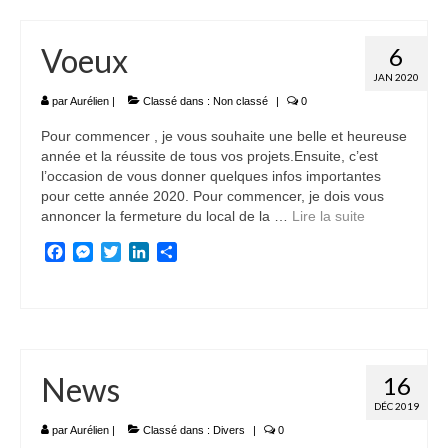
Voeux
6
JAN 2020
par
Aurélien
|
Classé dans :
Non classé
|
0
Pour commencer , je vous souhaite une belle et heureuse
année et la réussite de tous vos projets.Ensuite, c’est
l’occasion de vous donner quelques infos importantes
pour cette année 2020. Pour commencer, je dois vous
annoncer la fermeture du local de la …
Lire la suite­­
Facebook
Messenger
Twitter
LinkedIn
Partager
News
16
DÉC 2019
par
Aurélien
|
Classé dans :
Divers
|
0