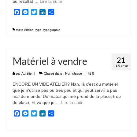
au résultat …
Lire la suite­­
Facebook
Messenger
Twitter
LinkedIn
Partager
micro-édition
,
typo
,
typographie
Matériel à vendre
21
JAN 2020
par
Aurélien
|
Classé dans :
Non classé
|
0
ENCORE UN VIDE ATELIER? Nan, là c’est du matériel
que je n’utilise pas ou très peu et qui peut servir à pas
mal de monde. Du matos qui me prend de la place, trop
de place. Et vu que je …
Lire la suite­­
Facebook
Messenger
Twitter
LinkedIn
Partager