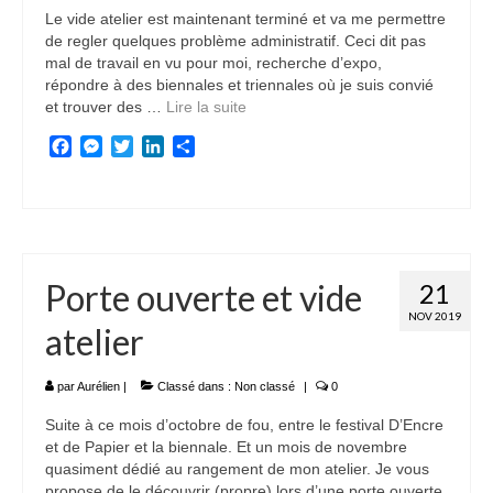
Le vide atelier est maintenant terminé et va me permettre
de regler quelques problème administratif. Ceci dit pas
mal de travail en vu pour moi, recherche d’expo,
répondre à des biennales et triennales où je suis convié
et trouver des …
Lire la suite­­
Facebook
Messenger
Twitter
LinkedIn
Partager
Porte ouverte et vide
21
NOV 2019
atelier
par
Aurélien
|
Classé dans :
Non classé
|
0
Suite à ce mois d’octobre de fou, entre le festival D’Encre
et de Papier et la biennale. Et un mois de novembre
quasiment dédié au rangement de mon atelier. Je vous
propose de le découvrir (propre) lors d’une porte ouverte.